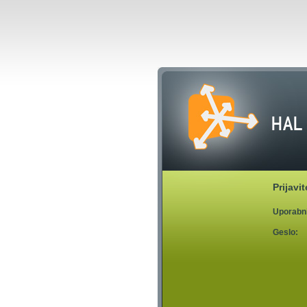
Hal CMS 4.0
Prijavi
Uporabni
Geslo: